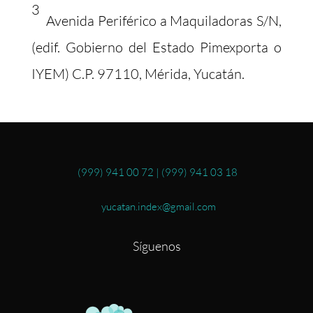
3
Avenida Periférico a Maquiladoras S/N,
(edif. Gobierno del Estado Pimexporta o
IYEM) C.P. 97110, Mérida, Yucatán.
(999) 941 00 72
|
(999) 941 03 18
yucatan.index@gmail.com
Síguenos