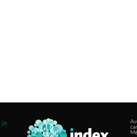
Av
3 18
ca
Mé