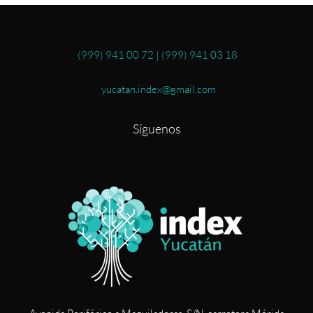
(999) 941 00 72
|
(999) 941 03 18
yucatan.index@gmail.com
Síguenos